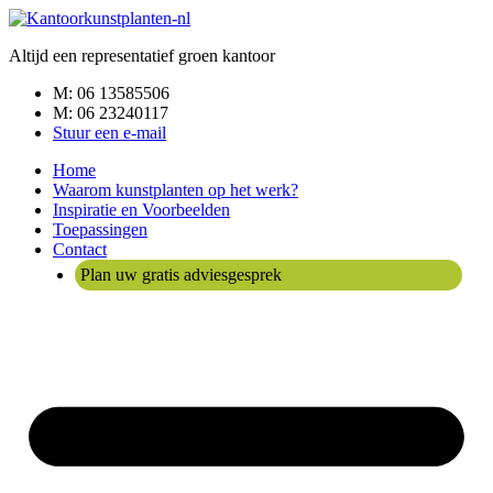
Ga
naar
Altijd een representatief groen kantoor
de
inhoud
M: 06 13585506
M: 06 23240117
Stuur een e-mail
Home
Waarom kunstplanten op het werk?
Inspiratie en Voorbeelden
Toepassingen
Contact
Plan uw gratis adviesgesprek