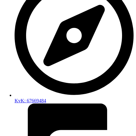
KvK: 67669484