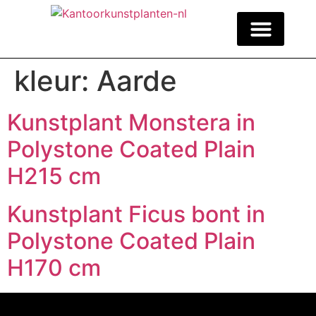
kleur:
Aarde
Waarom kunstplanten op het werk?
Inspiratie en Voorbeelden
Plan uw gratis adviesgesp
Kunstplant Monstera in
Polystone Coated Plain
H215 cm
Kunstplant Ficus bont in
Polystone Coated Plain
H170 cm