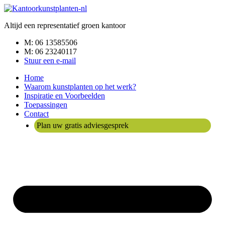
Ga
naar
Altijd een representatief groen kantoor
de
inhoud
M: 06 13585506
M: 06 23240117
Stuur een e-mail
Home
Waarom kunstplanten op het werk?
Inspiratie en Voorbeelden
Toepassingen
Contact
Plan uw gratis adviesgesprek