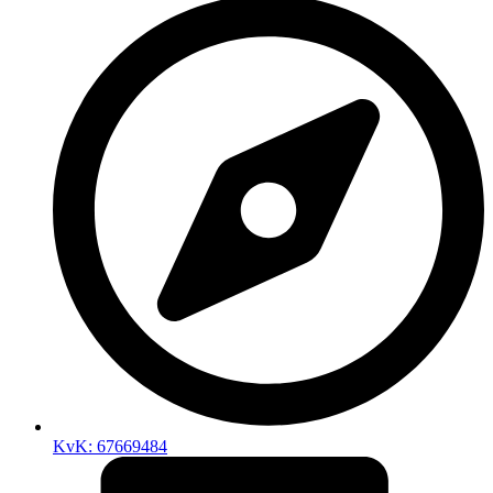
KvK: 67669484