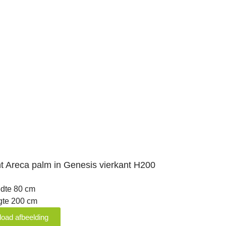
t Areca palm in Genesis vierkant H200
edte 80 cm
gte 200 cm
oad afbeelding